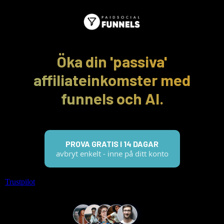
Öka din 'passiva'
affiliateinkomster med
funnels och AI.
PROVA GRATIS I 14 DAGAR
avbryt enkelt - inne på ditt konto
Trustpilot