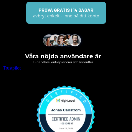
PROVA GRATIS I 14 DAGAR
avbryt enkelt - inne på ditt konto
Våra nöjda användare är
E-handlare, entreprenörer och konsulter
Trustpilot