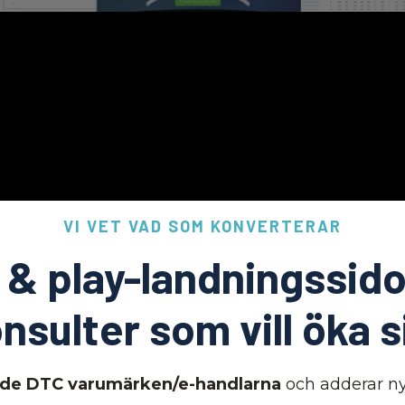
VI VET VAD SOM KONVERTERAR
& play-landningssido
nsulter som vill öka s
nde DTC varumärken/e-handlarna
och adderar ny