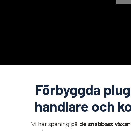
Förbyggda plug 
handlare och ko
Vi har spaning på
de snabbast växa