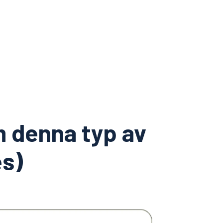
m denna typ av
es)