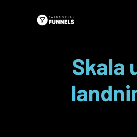
Skala 
landni