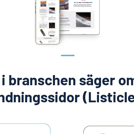
 i branschen säger o
ndningssidor (Listicl