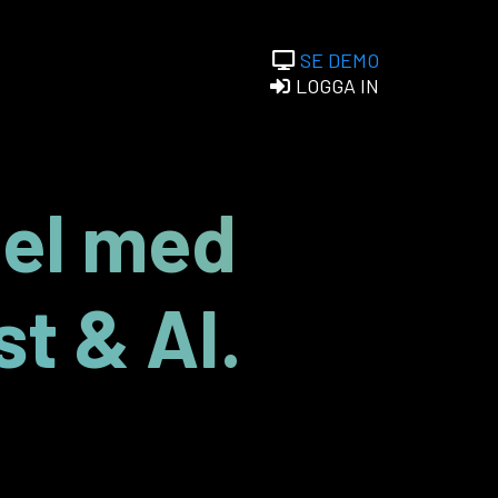
SE DEMO
LOGGA IN
del med
t & AI.