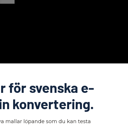
r för svenska e-
in konvertering.
a mallar löpande som du kan testa