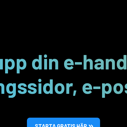
upp din e-han
ngssidor, e-pos
STARTA GRATIS HÄR