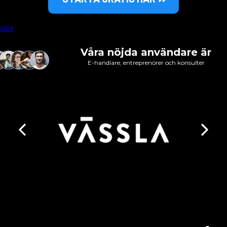
pilot
Våra nöjda användare är
E-handlare, entreprenörer och konsulter