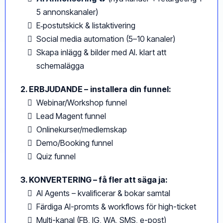
5 annonskanaler)
E‑postutskick & listaktivering
Social media automation (5–10 kanaler)
Skapa inlägg & bilder med AI. klart att
schemalägga
2. ERBJUDANDE –
installera
din
funnel:
Webinar/Workshop funnel
Lead Magent funnel
Onlinekurser/medlemskap
Demo/Booking funnel
Quiz funnel
3. KONVERTERING – få fler att säga ja:
AI Agents – kvalificerar & bokar samtal
Färdiga AI-promts & workflows för high-ticket
Multi-kanal (FB, IG, WA, SMS, e-post)