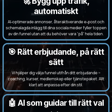
🚀 Bygg upp trafik,
automatiskt
AI‑optimerade annonser, återaktiverande e‑post och
schemalagda inlägg till dina sociala medier fyller toppen
av din funnel utan att du behöver vara “på” hela tiden.
🎯 Rätt erbjudande, på rätt
sätt
Vi hjälper dig välja funnel utifrån ditt erbjudande –
coaching, kurser, medlemskap eller tjänstepaket. Allt
klart att anpassa efter din stil.
🤖 AI som guidar till rätt val