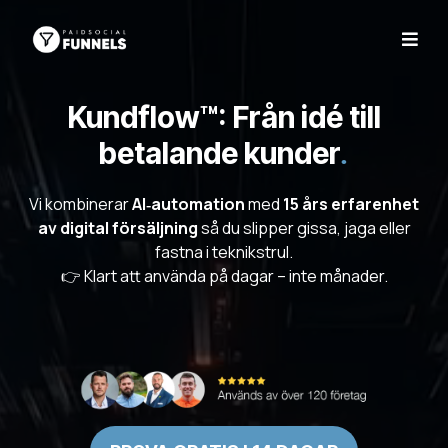
Kundflow™: Från idé till
betalande kunder
.
Vi kombinerar
AI‑automation
med
15 års erfarenhet
av digital försäljning
så du slipper gissa, jaga eller
fastna i teknikstrul.
👉 Klart att använda på dagar – inte månader.