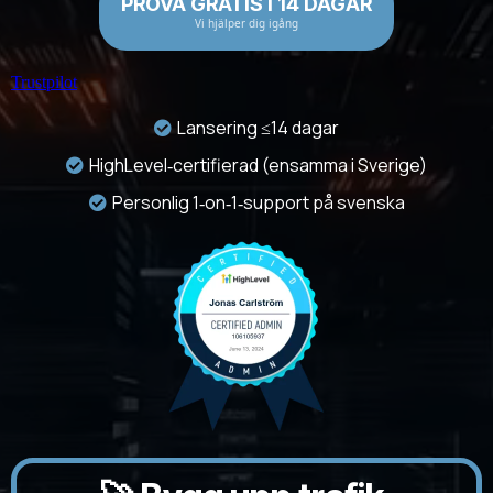
PROVA GRATIS I 14 DAGAR
Vi hjälper dig igång
Trustpilot
Lansering ≤14 dagar
HighLevel‑certifierad (ensamma i Sverige)
Personlig 1‑on‑1‑support på svenska